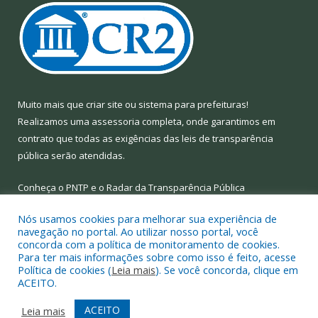
Muito mais que
criar site
ou
sistema para prefeituras
!
Realizamos uma
assessoria
completa, onde garantimos em
contrato que todas as exigências das
leis de transparência
pública
serão atendidas.
Conheça o
PNTP
e o
Radar da Transparência Pública
Nós usamos cookies para melhorar sua experiência de
navegação no portal. Ao utilizar nosso portal, você
concorda com a política de monitoramento de cookies.
Para ter mais informações sobre como isso é feito, acesse
Todos os direitos reservados a Prefeitura Municipal de Limoeiro
Política de cookies (
Leia mais
). Se você concorda, clique em
do Ajuru.
ACEITO.
Mapa do Site
Acessar Área Administrativa
ACEITO
Leia mais