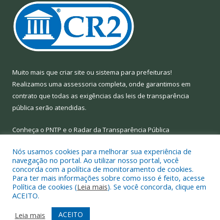
Muito mais que
criar site
ou
sistema para prefeituras
!
Realizamos uma
assessoria
completa, onde garantimos em
contrato que todas as exigências das
leis de transparência
pública
serão atendidas.
Conheça o
PNTP
e o
Radar da Transparência Pública
Nós usamos cookies para melhorar sua experiência de
navegação no portal. Ao utilizar nosso portal, você
concorda com a política de monitoramento de cookies.
Para ter mais informações sobre como isso é feito, acesse
Todos os direitos reservados a Prefeitura Municipal de Limoeiro
Política de cookies (
Leia mais
). Se você concorda, clique em
do Ajuru.
ACEITO.
Mapa do Site
Acessar Área Administrativa
ACEITO
Leia mais