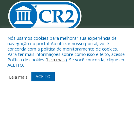
Nós usamos cookies para melhorar sua experiência de
navegação no portal. Ao utilizar nosso portal, você
Muito mais que
criar site
ou
sistema para prefeituras
!
concorda com a política de monitoramento de cookies.
Realizamos uma
assessoria
completa, onde garantimos em
Para ter mais informações sobre como isso é feito, acesse
contrato que todas as exigências das
leis de transparência
Política de cookies (
Leia mais
). Se você concorda, clique em
ACEITO.
pública
serão atendidas.
ACEITO
Leia mais
Conheça o
PNTP
e o
Radar da Transparência Pública
Todos os direitos reservados a Prefeitura Municipal de Limoeiro
do Ajuru.
Mapa do Site
Acessar Área Administrativa