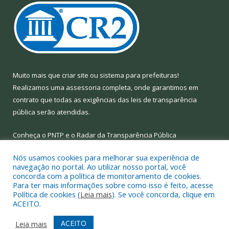
Muito mais que
criar site
ou
sistema para prefeituras
!
Realizamos uma
assessoria
completa, onde garantimos em
contrato que todas as exigências das
leis de transparência
pública
serão atendidas.
Conheça o
PNTP
e o
Radar da Transparência Pública
Nós usamos cookies para melhorar sua experiência de
navegação no portal. Ao utilizar nosso portal, você
concorda com a política de monitoramento de cookies.
Para ter mais informações sobre como isso é feito, acesse
Todos os direitos reservados a Prefeitura Municipal de Limoeiro
Política de cookies (
Leia mais
). Se você concorda, clique em
do Ajuru.
ACEITO.
Mapa do Site
Acessar Área Administrativa
ACEITO
Leia mais