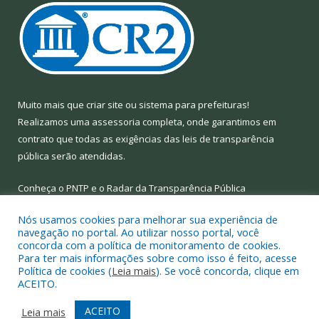
Muito mais que
criar site
ou
sistema para prefeituras
!
Realizamos uma
assessoria
completa, onde garantimos em
contrato que todas as exigências das
leis de transparência
pública
serão atendidas.
Conheça o
PNTP
e o
Radar da Transparência Pública
Nós usamos cookies para melhorar sua experiência de
navegação no portal. Ao utilizar nosso portal, você
concorda com a política de monitoramento de cookies.
Para ter mais informações sobre como isso é feito, acesse
Todos os direitos reservados a Prefeitura Municipal de Limoeiro
Política de cookies (
Leia mais
). Se você concorda, clique em
do Ajuru.
ACEITO.
Mapa do Site
Acessar Área Administrativa
ACEITO
Leia mais