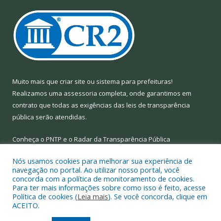
Muito mais que
criar site
ou
sistema para prefeituras
!
Realizamos uma
assessoria
completa, onde garantimos em
contrato que todas as exigências das
leis de transparência
pública
serão atendidas.
Conheça o
PNTP
e o
Radar da Transparência Pública
Nós usamos cookies para melhorar sua experiência de
navegação no portal. Ao utilizar nosso portal, você
concorda com a política de monitoramento de cookies.
Para ter mais informações sobre como isso é feito, acesse
Todos os direitos reservados a Prefeitura Municipal de Limoeiro
Política de cookies (
Leia mais
). Se você concorda, clique em
do Ajuru.
ACEITO.