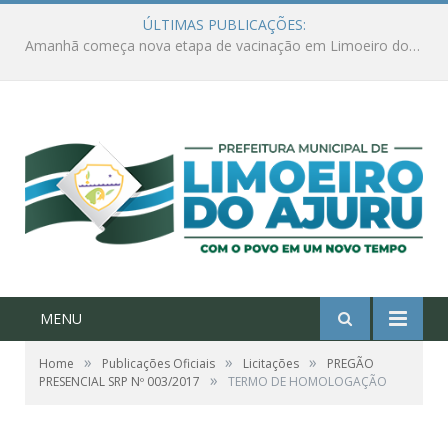
ÚLTIMAS PUBLICAÇÕES:
Ações de combate à Covid-19 na região ribeirinha de Limoeiro do Ajuru continuam
MENU
»
»
»
Home
Publicações Oficiais
Licitações
PREGÃO
»
PRESENCIAL SRP Nº 003/2017
TERMO DE HOMOLOGAÇÃO