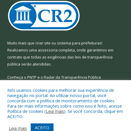
Muito mais que
criar site
ou
sistema para prefeituras
!
Realizamos uma
assessoria
completa, onde garantimos em
contrato que todas as exigências das
leis de transparência
pública
serão atendidas.
Conheça o
PNTP
e o
Radar da Transparência Pública
Nós usamos cookies para melhorar sua experiência de
navegação no portal. Ao utilizar nosso portal, você
concorda com a política de monitoramento de cookies.
Para ter mais informações sobre como isso é feito, acesse
Todos os direitos reservados a Prefeitura Municipal de Limoeiro
Política de cookies (
Leia mais
). Se você concorda, clique em
do Ajuru.
ACEITO.
Mapa do Site
Acessar Área Administrativa
ACEITO
Leia mais