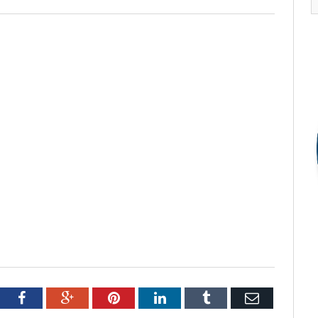
tter
Facebook
Google+
Pinterest
LinkedIn
Tumblr
Email