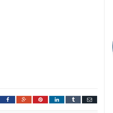
tter
Facebook
Google+
Pinterest
LinkedIn
Tumblr
Email