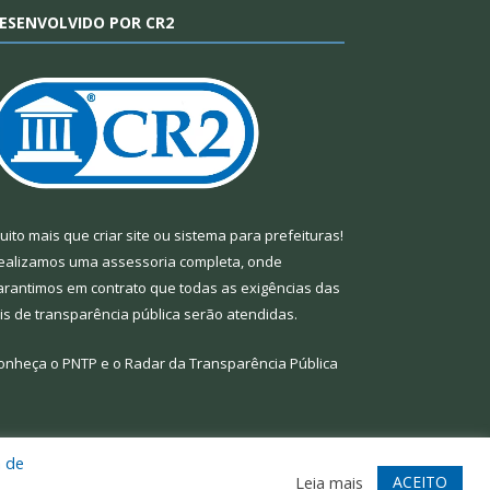
ESENVOLVIDO POR CR2
uito mais que
criar site
ou
sistema para prefeituras
!
ealizamos uma
assessoria
completa, onde
arantimos em contrato que todas as exigências das
eis de transparência pública
serão atendidas.
onheça o
PNTP
e o
Radar da Transparência Pública
a de
te
Acessar Área Administrativa
Acessar Webmail
ACEITO
Leia mais