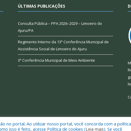
ÚLTIMAS PUBLICAÇÕES
D
Consulta Pública – PPA 2026–2029 – Limoeiro do
Ajuru/PA
Regimento Interno da 13ª Conferência Municipal de
Assistência Social de Limoeiro do Ajuru
3ª Conferência Municipal de Meio Ambiente
M
R
g
l
C
 no portal. Ao utilizar nosso portal, você concorda com a polític
 de Limoeiro do Ajuru.
Mapa do Si
 isso é feito, acesse Política de cookies (
Leia mais
). Se você