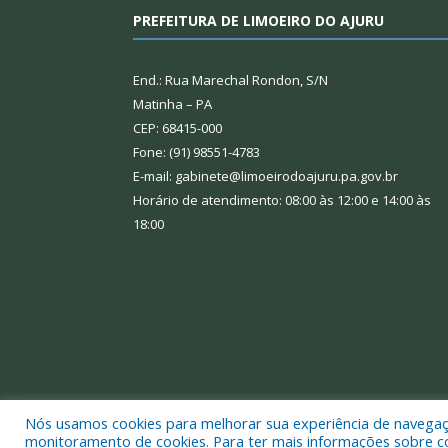
PREFEITURA DE LIMOEIRO DO AJURU
End.: Rua Marechal Rondon, S/N
Matinha – PA
CEP: 68415-000
Fone: (91) 98551-4783
E-mail: gabinete@limoeirodoajuru.pa.gov.br
Horário de atendimento: 08:00 às 12:00 e 14:00 às
18:00
Nós usamos cookies para melhorar sua experiência de navegação
Todos os direitos reservados a Prefeitura Municipal
monitoramento de cookies. Para ter mais informações sobre como