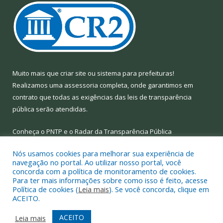
Muito mais que
criar site
ou
sistema para prefeituras
!
Realizamos uma
assessoria
completa, onde garantimos em
contrato que todas as exigências das
leis de transparência
pública
serão atendidas.
Conheça o
PNTP
e o
Radar da Transparência Pública
Nós usamos cookies para melhorar sua experiência de
navegação no portal. Ao utilizar nosso portal, você
concorda com a política de monitoramento de cookies.
Para ter mais informações sobre como isso é feito, acesse
Todos os direitos reservados a Prefeitura Municipal de Limoeiro
Política de cookies (
Leia mais
). Se você concorda, clique em
do Ajuru.
ACEITO.
Mapa do Site
Acessar Área Administrativa
ACEITO
Leia mais