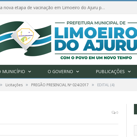
Amanhã começa nova etapa de vacinação em Limoeiro do Ajuru para idosos com 65 ou mais
 MUNICÍPIO
O GOVERNO
PUBLICAÇÕES
»
»
»
Licitações
PREGÃO PRESENCIAL Nº 024/2017
EDITAL (4)
0