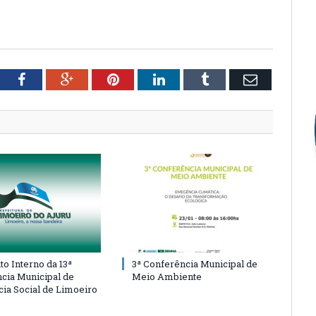
tter
Facebook
Google+
Pinterest
LinkedIn
Tumblr
Email
o Interno da 13ª
3ª Conferência Municipal de
cia Municipal de
Meio Ambiente
cia Social de Limoeiro