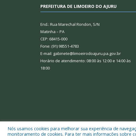
PREFEITURA DE LIMOEIRO DO AJURU
End.: Rua Marechal Rondon, S/N
Matinha – PA
CEP: 68415-000
Fone: (91) 98551-4783
E-mail: gabinete@limoeirodoajuru.pa.gov.br
Horário de atendimento: 08:00 às 12:00 e 14:00 às
18:00
Nós usamos cookies para melhorar sua experiência de navegação
Todos os direitos reservados a Prefeitura Municipal
monitoramento de cookies. Para ter mais informações sobre como