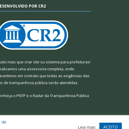
ESENVOLVIDO POR CR2
uito mais que
criar site
ou
sistema para prefeituras
!
ealizamos uma
assessoria
completa, onde
arantimos em contrato que todas as exigências das
eis de transparência pública
serão atendidas.
onheça o
PNTP
e o
Radar da Transparência Pública
a de
te
Acessar Área Administrativa
Acessar Webmail
ACEITO
Leia mais