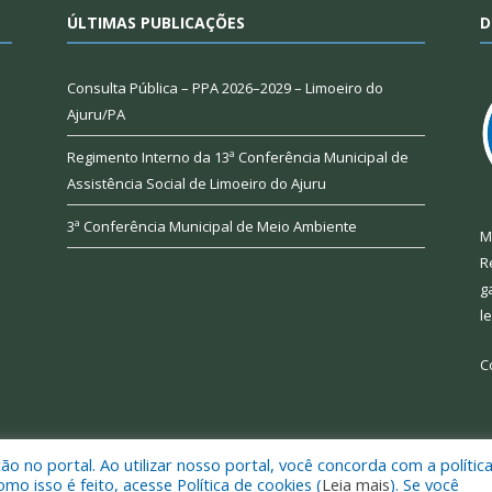
ÚLTIMAS PUBLICAÇÕES
D
Consulta Pública – PPA 2026–2029 – Limoeiro do
Ajuru/PA
Regimento Interno da 13ª Conferência Municipal de
Assistência Social de Limoeiro do Ajuru
3ª Conferência Municipal de Meio Ambiente
M
R
g
l
C
 no portal. Ao utilizar nosso portal, você concorda com a polític
 de Limoeiro do Ajuru.
Mapa do Si
 isso é feito, acesse Política de cookies (
Leia mais
). Se você