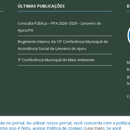
ÚLTIMAS PUBLICAÇÕES
D
Consulta Pública – PPA 2026–2029 – Limoeiro do
Ajuru/PA
Regimento Interno da 13ª Conferência Municipal de
Assistência Social de Limoeiro do Ajuru
3ª Conferência Municipal de Meio Ambiente
M
R
g
l
C
 no portal. Ao utilizar nosso portal, você concorda com a polític
 de Limoeiro do Ajuru.
Mapa do Si
 isso é feito, acesse Política de cookies (
Leia mais
). Se você