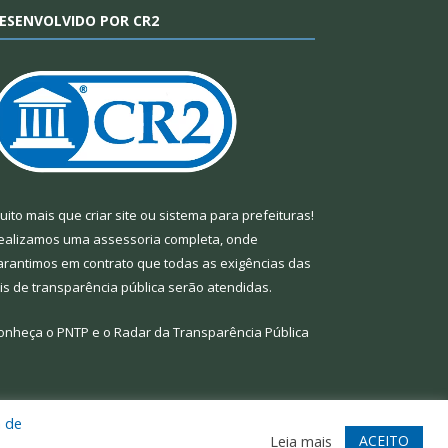
ESENVOLVIDO POR CR2
uito mais que
criar site
ou
sistema para prefeituras
!
ealizamos uma
assessoria
completa, onde
arantimos em contrato que todas as exigências das
eis de transparência pública
serão atendidas.
onheça o
PNTP
e o
Radar da Transparência Pública
a de
te
Acessar Área Administrativa
Acessar Webmail
ACEITO
Leia mais