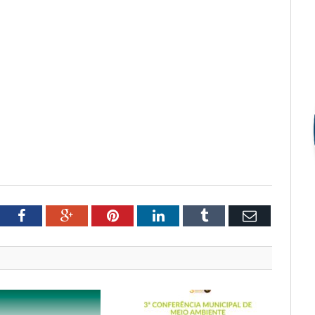
tter
Facebook
Google+
Pinterest
LinkedIn
Tumblr
Email