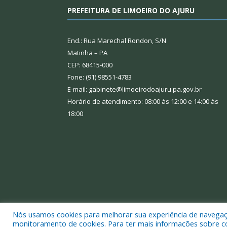
PREFEITURA DE LIMOEIRO DO AJURU
End.: Rua Marechal Rondon, S/N
Matinha – PA
CEP: 68415-000
Fone: (91) 98551-4783
E-mail: gabinete@limoeirodoajuru.pa.gov.br
Horário de atendimento: 08:00 às 12:00 e 14:00 às
18:00
Nós usamos cookies para melhorar sua experiência de navegação
Todos os direitos reservados a Prefeitura Municipal
monitoramento de cookies. Para ter mais informações sobre como