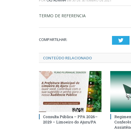
POR
CR2-ADMIN4
EM
30 DE SETEMBRO DE 2021
TERMO DE REFERENCIA
COMPARTILHAR:
Twi
CONTEÚDO RELACIONADO
Consulta Pública – PPA 2026–
Regiment
2029 – Limoeiro do Ajuru/PA
Conferên
Assistên