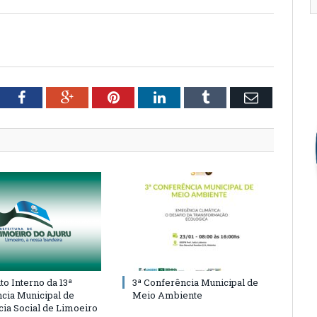
tter
Facebook
Google+
Pinterest
LinkedIn
Tumblr
Email
o Interno da 13ª
3ª Conferência Municipal de
cia Municipal de
Meio Ambiente
cia Social de Limoeiro