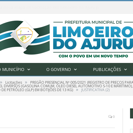
Ações de combate à Covid-19 na região ribeirinha de Limoeiro do Ajuru continuam
 MUNICÍPIO
O GOVERNO
PUBLICAÇÕES
»
»
Licitações
PREGÃO PRESENCIAL Nº 005/2021 (REGISTRO DE PREÇOS PA
 DIVERSOS (GASOLINA COMUM, ÓLEO DIESEL AUTOMOTIVO S-10 E MARÍTIMO), 
»
 DE PETRÓLEO (GLP) EM BOTIJÕES DE 13 KG)
JUSTIFICATIVA (2)
0