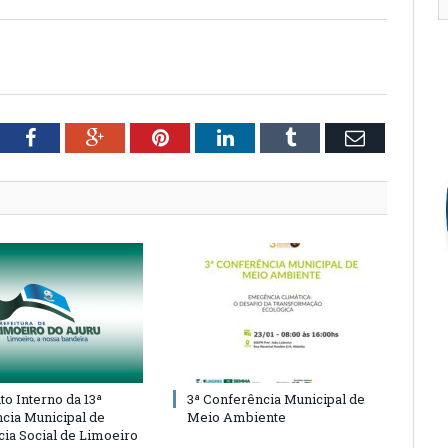
tter
Facebook
Google+
Pinterest
LinkedIn
Tumblr
Email
o Interno da 13ª
3ª Conferência Municipal de
cia Municipal de
Meio Ambiente
cia Social de Limoeiro