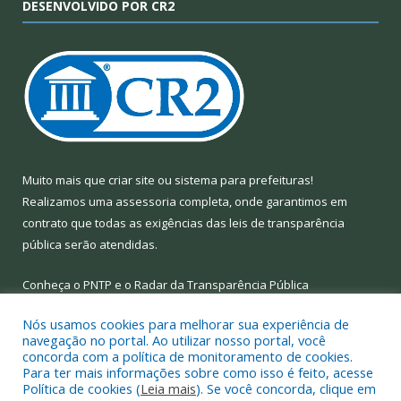
DESENVOLVIDO POR CR2
Muito mais que
criar site
ou
sistema para prefeituras
!
Realizamos uma
assessoria
completa, onde garantimos em
contrato que todas as exigências das
leis de transparência
pública
serão atendidas.
Conheça o
PNTP
e o
Radar da Transparência Pública
Nós usamos cookies para melhorar sua experiência de
navegação no portal. Ao utilizar nosso portal, você
concorda com a política de monitoramento de cookies.
Para ter mais informações sobre como isso é feito, acesse
Todos os direitos reservados a Prefeitura Municipal de Limoeiro
Política de cookies (
Leia mais
). Se você concorda, clique em
do Ajuru.