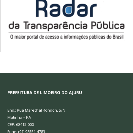
PREFEITURA DE LIMOEIRO DO AJURU
End.: Rua Marechal Rondon, S/N
Matinha – PA
CEP: 68415-000
Fone: (91) 98551-4783