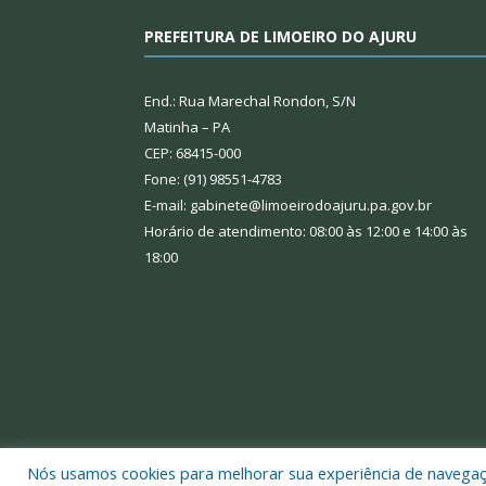
PREFEITURA DE LIMOEIRO DO AJURU
End.: Rua Marechal Rondon, S/N
Matinha – PA
CEP: 68415-000
Fone: (91) 98551-4783
E-mail: gabinete@limoeirodoajuru.pa.gov.br
Horário de atendimento: 08:00 às 12:00 e 14:00 às
18:00
Nós usamos cookies para melhorar sua experiência de navegação