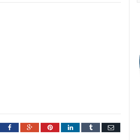
tter
Facebook
Google+
Pinterest
LinkedIn
Tumblr
Email