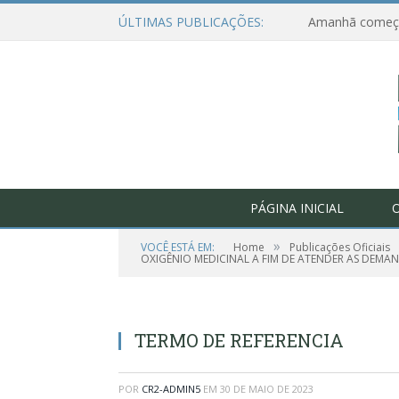
ÚLTIMAS PUBLICAÇÕES:
PÁGINA INICIAL
O
»
VOCÊ ESTÁ EM:
Home
Publicações Oficiais
OXIGÊNIO MEDICINAL A FIM DE ATENDER AS DEMAN
TERMO DE REFERENCIA
POR
CR2-ADMIN5
EM
30 DE MAIO DE 2023