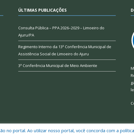
ÚLTIMAS PUBLICAÇÕES
D
Consulta Pública – PPA 2026–2029 – Limoeiro do
Ajuru/PA
Regimento Interno da 13ª Conferência Municipal de
Assistência Social de Limoeiro do Ajuru
3ª Conferência Municipal de Meio Ambiente
M
R
g
l
C
 no portal. Ao utilizar nosso portal, você concorda com a polític