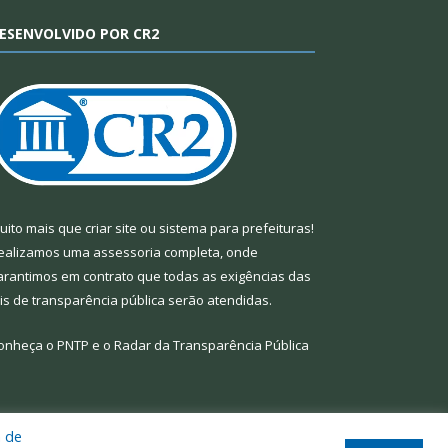
ESENVOLVIDO POR CR2
uito mais que
criar site
ou
sistema para prefeituras
!
ealizamos uma
assessoria
completa, onde
arantimos em contrato que todas as exigências das
eis de transparência pública
serão atendidas.
onheça o
PNTP
e o
Radar da Transparência Pública
a de