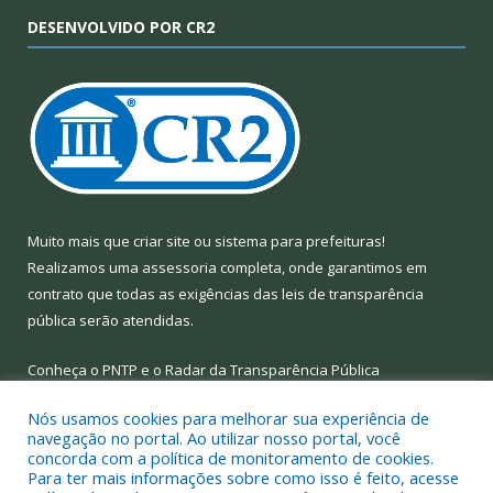
DESENVOLVIDO POR CR2
Muito mais que
criar site
ou
sistema para prefeituras
!
Realizamos uma
assessoria
completa, onde garantimos em
contrato que todas as exigências das
leis de transparência
pública
serão atendidas.
Conheça o
PNTP
e o
Radar da Transparência Pública
Nós usamos cookies para melhorar sua experiência de
navegação no portal. Ao utilizar nosso portal, você
concorda com a política de monitoramento de cookies.
Para ter mais informações sobre como isso é feito, acesse
Todos os direitos reservados a Prefeitura Municipal de Limoeiro