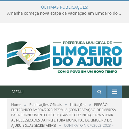
ÚLTIMAS PUBLICAÇÕES:
Amanhã começa nova etapa de vacinação em Limoeiro do Ajuru para idosos com 65 ou mais
MENU
»
»
»
Home
Publicações Oficiais
Licitações
PREGÃO
ELETRÔNICO Nº 004/2023-PE/PMLA (CONTRATAÇÃO DE EMPRESA
PARA FORNECIMENTO DE GLP (GÁS DE COZINHA), PARA SUPRIR
AS NECESSIDADES DA PREFEITURA MUNICIPAL DE LIMOEIRO DO
»
AJURU E SUAS SECRETARIAS)
CONTRATO N 0703003_2023 –