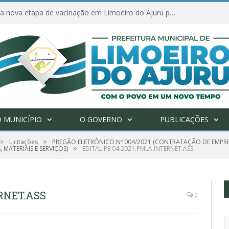
Amanhã começa nova etapa de vacinação em Limoeiro do Ajuru para idosos com 65 ou mais
 MUNICÍPIO
O GOVERNO
PUBLICAÇÕES
»
»
Licitações
PREGÃO ELETRÔNICO Nº 004/2021 (CONTRATAÇÃO DE EMPR
»
MATERIAIS E SERVIÇOS)
EDITAL PE 04.2021.PMLA.INTERNET.ASS
ERNET.ASS
0