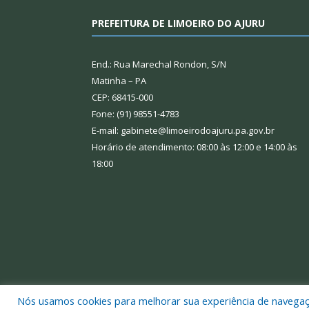
PREFEITURA DE LIMOEIRO DO AJURU
End.: Rua Marechal Rondon, S/N
Matinha – PA
CEP: 68415-000
Fone: (91) 98551-4783
E-mail: gabinete@limoeirodoajuru.pa.gov.br
Horário de atendimento: 08:00 às 12:00 e 14:00 às
18:00
Nós usamos cookies para melhorar sua experiência de navegação