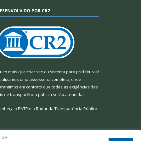
ESENVOLVIDO POR CR2
uito mais que
criar site
ou
sistema para prefeituras
!
ealizamos uma
assessoria
completa, onde
arantimos em contrato que todas as exigências das
eis de transparência pública
serão atendidas.
onheça o
PNTP
e o
Radar da Transparência Pública
a de