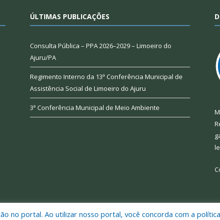
ÚLTIMAS PUBLICAÇÕES
D
Consulta Pública – PPA 2026–2029 – Limoeiro do
Ajuru/PA
Regimento Interno da 13ª Conferência Municipal de
Assistência Social de Limoeiro do Ajuru
3ª Conferência Municipal de Meio Ambiente
M
R
g
l
C
 no portal. Ao utilizar nosso portal, você concorda com a polític