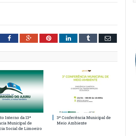
tter
Facebook
Google+
Pinterest
LinkedIn
Tumblr
Email
o Interno da 13ª
3ª Conferência Municipal de
cia Municipal de
Meio Ambiente
cia Social de Limoeiro