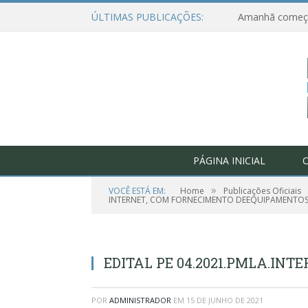
ÚLTIMAS PUBLICAÇÕES:
PÁGINA INICIAL
O
»
VOCÊ ESTÁ EM:
Home
Publicações Oficiais
INTERNET, COM FORNECIMENTO DEEQUIPAMENTOS, 
EDITAL PE 04.2021.PMLA.INT
POR
ADMINISTRADOR
EM
15 DE JUNHO DE 2021