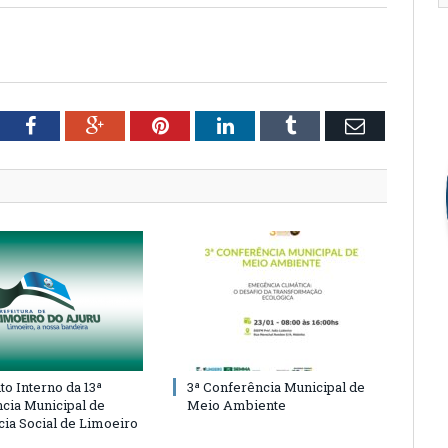
tter
Facebook
Google+
Pinterest
LinkedIn
Tumblr
Email
o Interno da 13ª
3ª Conferência Municipal de
cia Municipal de
Meio Ambiente
cia Social de Limoeiro