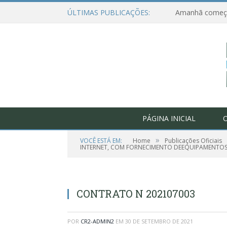
ÚLTIMAS PUBLICAÇÕES:
PÁGINA INICIAL
O
»
VOCÊ ESTÁ EM:
Home
Publicações Oficiais
INTERNET, COM FORNECIMENTO DEEQUIPAMENTOS, 
CONTRATO N 202107003
POR
CR2-ADMIN2
EM
30 DE SETEMBRO DE 2021