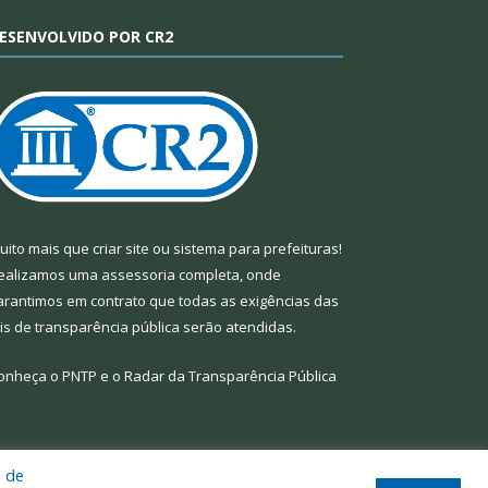
ESENVOLVIDO POR CR2
uito mais que
criar site
ou
sistema para prefeituras
!
ealizamos uma
assessoria
completa, onde
arantimos em contrato que todas as exigências das
eis de transparência pública
serão atendidas.
onheça o
PNTP
e o
Radar da Transparência Pública
a de