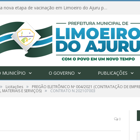
Amanhã começa nova etapa de vacinação em Limoeiro do Ajuru para idosos com 65 ou mais
 MUNICÍPIO
O GOVERNO
PUBLICAÇÕES
»
»
Licitações
PREGÃO ELETRÔNICO Nº 004/2021 (CONTRATAÇÃO DE EMPR
»
MATERIAIS E SERVIÇOS)
CONTRATO N 202107003
0