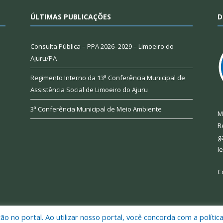
ÚLTIMAS PUBLICAÇÕES
D
Consulta Pública – PPA 2026–2029 – Limoeiro do
Ajuru/PA
Regimento Interno da 13ª Conferência Municipal de
Assistência Social de Limoeiro do Ajuru
3ª Conferência Municipal de Meio Ambiente
M
R
g
l
C
 no portal. Ao utilizar nosso portal, você concorda com a polític