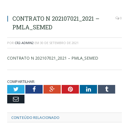
CONTRATO N 202107021_2021 –
0
PMLA_SEMED
POR
CR2-ADMIN2
EM
30 DE SETEMBRO DE 2021
CONTRATO N 202107021_2021 – PMLA_SEMED
COMPARTILHAR:
Twitter
Facebook
Google+
Pinterest
LinkedIn
Tumblr
Email
CONTEÚDO RELACIONADO