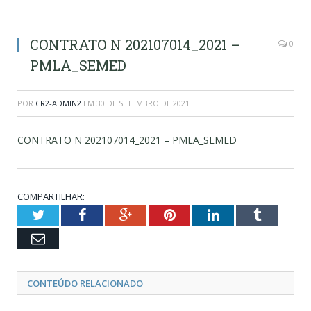
CONTRATO N 202107014_2021 –
0
PMLA_SEMED
POR
CR2-ADMIN2
EM
30 DE SETEMBRO DE 2021
CONTRATO N 202107014_2021 – PMLA_SEMED
COMPARTILHAR:
Twitter
Facebook
Google+
Pinterest
LinkedIn
Tumblr
Email
CONTEÚDO RELACIONADO