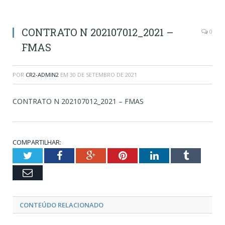
CONTRATO N 202107012_2021 –
0
FMAS
POR
CR2-ADMIN2
EM
30 DE SETEMBRO DE 2021
CONTRATO N 202107012_2021 – FMAS
COMPARTILHAR:
Twitter
Facebook
Google+
Pinterest
LinkedIn
Tumblr
Email
CONTEÚDO RELACIONADO