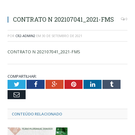
CONTRATO N 202107041_2021-FMS
0
POR
CR2-ADMIN2
EM
30 DE SETEMBRO DE 2021
CONTRATO N 202107041_2021-FMS
COMPARTILHAR:
Twitter
Facebook
Google+
Pinterest
LinkedIn
Tumblr
Email
CONTEÚDO RELACIONADO