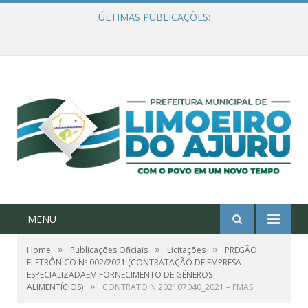
ÚLTIMAS PUBLICAÇÕES:
Ações de combate à Covid-19 na região ribeirinha de Limoeiro do Ajuru continuam
MENU
»
»
»
Home
Publicações Oficiais
Licitações
PREGÃO
ELETRÔNICO Nº 002/2021 (CONTRATAÇÃO DE EMPRESA
ESPECIALIZADAEM FORNECIMENTO DE GÊNEROS
»
ALIMENTÍCIOS)
CONTRATO N 202107040_2021 – FMAS