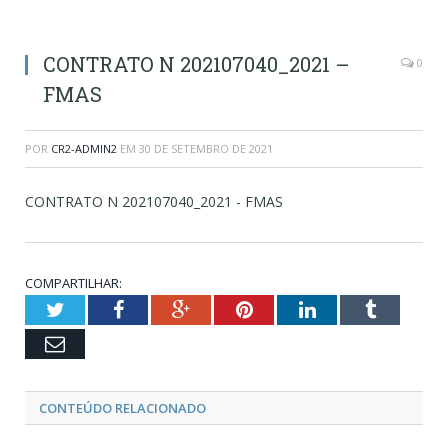
CONTRATO N 202107040_2021 –
0
FMAS
POR
CR2-ADMIN2
EM
30 DE SETEMBRO DE 2021
CONTRATO N 202107040_2021 - FMAS
COMPARTILHAR:
Twitter
Facebook
Google+
Pinterest
LinkedIn
Tumblr
Email
CONTEÚDO RELACIONADO