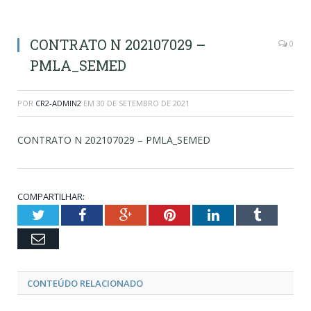
CONTRATO N 202107029 –
0
PMLA_SEMED
POR
CR2-ADMIN2
EM
30 DE SETEMBRO DE 2021
CONTRATO N 202107029 – PMLA_SEMED
COMPARTILHAR:
Twitter
Facebook
Google+
Pinterest
LinkedIn
Tumblr
Email
CONTEÚDO RELACIONADO