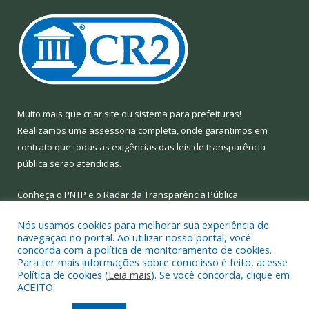
Muito mais que
criar site
ou
sistema para prefeituras
!
Realizamos uma
assessoria
completa, onde garantimos em
contrato que todas as exigências das
leis de transparência
pública
serão atendidas.
Conheça o
PNTP
e o
Radar da Transparência Pública
Nós usamos cookies para melhorar sua experiência de
navegação no portal. Ao utilizar nosso portal, você
concorda com a política de monitoramento de cookies.
Para ter mais informações sobre como isso é feito, acesse
Todos os direitos reservados a Prefeitura Municipal de Limoeiro
Política de cookies (
Leia mais
). Se você concorda, clique em
do Ajuru.
ACEITO.