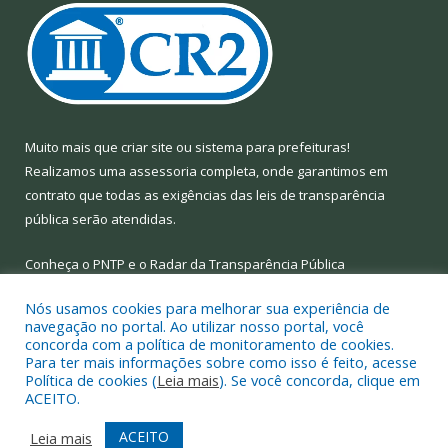
Muito mais que
criar site
ou
sistema para prefeituras
!
Realizamos uma
assessoria
completa, onde garantimos em
contrato que todas as exigências das
leis de transparência
pública
serão atendidas.
Conheça o
PNTP
e o
Radar da Transparência Pública
Nós usamos cookies para melhorar sua experiência de
navegação no portal. Ao utilizar nosso portal, você
concorda com a política de monitoramento de cookies.
Para ter mais informações sobre como isso é feito, acesse
Todos os direitos reservados a Prefeitura Municipal de Limoeiro
Política de cookies (
Leia mais
). Se você concorda, clique em
do Ajuru.
ACEITO.
Mapa do Site
Acessar Área Administrativa
ACEITO
Leia mais