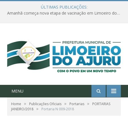
ÚLTIMAS PUBLICAÇÕES:
Amanhã começa nova etapa de vacinação em Limoeiro do Ajuru para idosos com 65 ou mais
MENU
»
»
»
Home
Publicações Oficiais
Portarias
PORTARIAS
»
JANEIRO/2018
Portaria N 009-2018