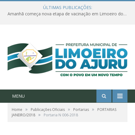
ÚLTIMAS PUBLICAÇÕES:
Amanhã começa nova etapa de vacinação em Limoeiro do Ajuru para idosos com 65 ou mais
MENU
»
»
»
Home
Publicações Oficiais
Portarias
PORTARIAS
»
JANEIRO/2018
Portaria N 006-2018