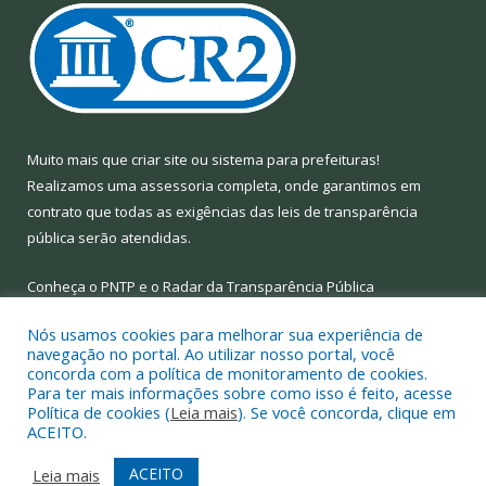
Muito mais que
criar site
ou
sistema para prefeituras
!
Realizamos uma
assessoria
completa, onde garantimos em
contrato que todas as exigências das
leis de transparência
pública
serão atendidas.
Conheça o
PNTP
e o
Radar da Transparência Pública
Nós usamos cookies para melhorar sua experiência de
navegação no portal. Ao utilizar nosso portal, você
concorda com a política de monitoramento de cookies.
Para ter mais informações sobre como isso é feito, acesse
Todos os direitos reservados a Prefeitura Municipal de Limoeiro
Política de cookies (
Leia mais
). Se você concorda, clique em
do Ajuru.
ACEITO.
Mapa do Site
Acessar Área Administrativa
ACEITO
Leia mais