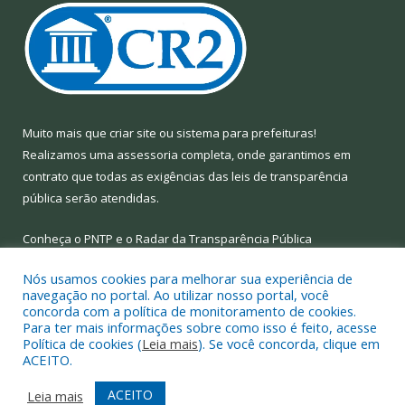
Muito mais que
criar site
ou
sistema para prefeituras
!
Realizamos uma
assessoria
completa, onde garantimos em
contrato que todas as exigências das
leis de transparência
pública
serão atendidas.
Conheça o
PNTP
e o
Radar da Transparência Pública
Nós usamos cookies para melhorar sua experiência de
navegação no portal. Ao utilizar nosso portal, você
concorda com a política de monitoramento de cookies.
Para ter mais informações sobre como isso é feito, acesse
Todos os direitos reservados a Prefeitura Municipal de Limoeiro
Política de cookies (
Leia mais
). Se você concorda, clique em
do Ajuru.
ACEITO.
Mapa do Site
Acessar Área Administrativa
ACEITO
Leia mais