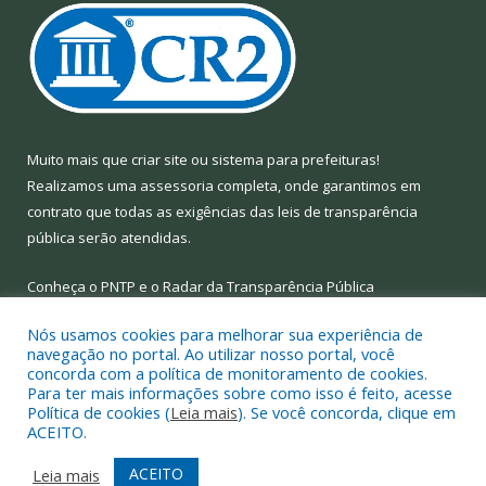
Muito mais que
criar site
ou
sistema para prefeituras
!
Realizamos uma
assessoria
completa, onde garantimos em
contrato que todas as exigências das
leis de transparência
pública
serão atendidas.
Conheça o
PNTP
e o
Radar da Transparência Pública
Nós usamos cookies para melhorar sua experiência de
navegação no portal. Ao utilizar nosso portal, você
concorda com a política de monitoramento de cookies.
Para ter mais informações sobre como isso é feito, acesse
Todos os direitos reservados a Prefeitura Municipal de Limoeiro
Política de cookies (
Leia mais
). Se você concorda, clique em
do Ajuru.
ACEITO.
Mapa do Site
Acessar Área Administrativa
ACEITO
Leia mais