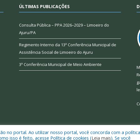
ÚLTIMAS PUBLICAÇÕES
D
Consulta Pública – PPA 2026–2029 – Limoeiro do
Ajuru/PA
Regimento Interno da 13ª Conferência Municipal de
Assistência Social de Limoeiro do Ajuru
3ª Conferência Municipal de Meio Ambiente
M
R
g
l
C
 no portal. Ao utilizar nosso portal, você concorda com a polític
 de Limoeiro do Ajuru.
Mapa do Si
 isso é feito, acesse Política de cookies (
Leia mais
). Se você