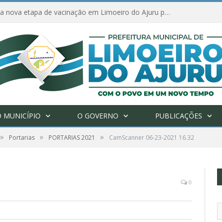
Amanhã começa nova etapa de vacinação em Limoeiro do Ajuru para idosos com 65 ou mais
 MUNICÍPIO
O GOVERNO
PUBLICAÇÕES
»
»
»
Portarias
PORTARIAS 2021
CamScanner 06-23-2021 16.32
0