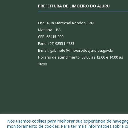
PREFEITURA DE LIMOEIRO DO AJURU
End.: Rua Marechal Rondon, S/N
Matinha – PA
CEP: 68415-000
Fone: (91) 98551-4783
E-mail: gabinete@limoeirodoajuru.pa.gov.br
Horário de atendimento: 08:00 às 12:00 e 14:00 às
18:00
Nós usamos cookies para melhorar sua experiência de navegação
Todos os direitos reservados a Prefeitura Municipal
monitoramento de cookies. Para ter mais informações sobre como