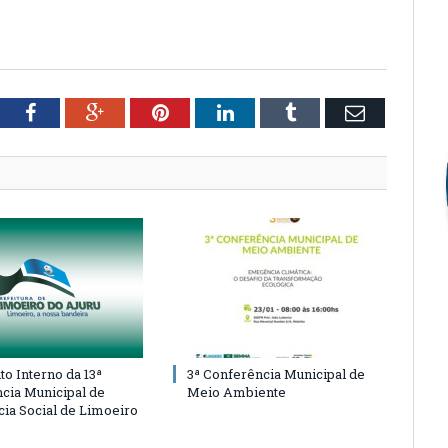
tter
Facebook
Google+
Pinterest
LinkedIn
Tumblr
Email
o Interno da 13ª
3ª Conferência Municipal de
cia Municipal de
Meio Ambiente
cia Social de Limoeiro