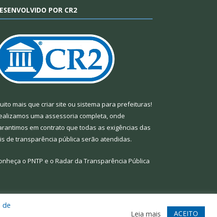
ESENVOLVIDO POR CR2
uito mais que
criar site
ou
sistema para prefeituras
!
ealizamos uma
assessoria
completa, onde
arantimos em contrato que todas as exigências das
eis de transparência pública
serão atendidas.
onheça o
PNTP
e o
Radar da Transparência Pública
a de
te
Acessar Área Administrativa
Acessar Webmail
ACEITO
Leia mais