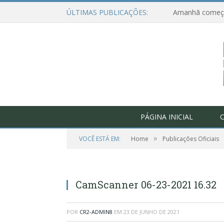
ÚLTIMAS PUBLICAÇÕES:
PÁGINA INICIAL
O
»
VOCÊ ESTÁ EM:
Home
Publicações Oficiais
CamScanner 06-23-2021 16.32
POR
CR2-ADMIN8
EM
23 DE JUNHO DE 2021