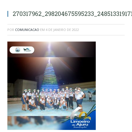
270317962_298204675595233_24851331917
POR
COMUNICACAO
EM
4 DE JANEIRO DE 2022