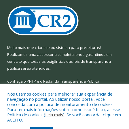
Muito mais que
criar site
ou
sistema para prefeituras
!
Realizamos uma
assessoria
completa, onde garantimos em
contrato que todas as exigências das
leis de transparência
pública
serão atendidas.
Conheça o
PNTP
e o
Radar da Transparência Pública
Nós usamos cookies para melhorar sua experiência de
navegação no portal. Ao utilizar nosso portal, você
concorda com a política de monitoramento de cookies.
Para ter mais informações sobre como isso é feito, acesse
Todos os direitos reservados a Prefeitura Municipal de Limoeiro
Política de cookies (
Leia mais
). Se você concorda, clique em
do Ajuru.
ACEITO.