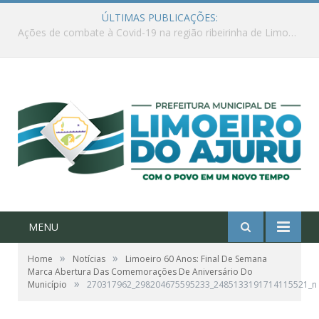
ÚLTIMAS PUBLICAÇÕES:
Ações de combate à Covid-19 na região ribeirinha de Limoeiro do Ajuru continuam
MENU
»
»
Home
Notícias
Limoeiro 60 Anos: Final De Semana
Marca Abertura Das Comemorações De Aniversário Do
»
Município
270317962_298204675595233_2485133191714115521_n