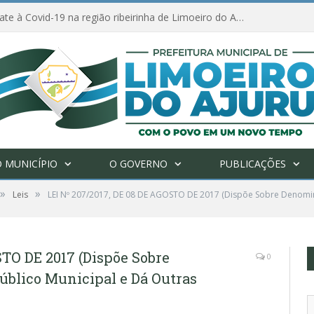
Ações de combate à Covid-19 na região ribeirinha de Limoeiro do Ajuru continuam
 MUNICÍPIO
O GOVERNO
PUBLICAÇÕES
»
»
Leis
LEI Nº 207/2017, DE 08 DE AGOSTO DE 2017 (Dispõe Sobre Denomi
STO DE 2017 (Dispõe Sobre
0
blico Municipal e Dá Outras