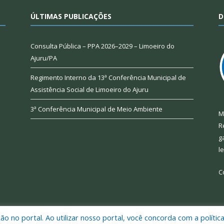
ÚLTIMAS PUBLICAÇÕES
D
Consulta Pública – PPA 2026–2029 – Limoeiro do
Ajuru/PA
Regimento Interno da 13ª Conferência Municipal de
Assistência Social de Limoeiro do Ajuru
3ª Conferência Municipal de Meio Ambiente
M
R
g
l
C
 no portal. Ao utilizar nosso portal, você concorda com a polític