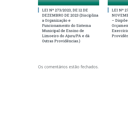
LEI Nº 273/2023, DE 12 DE
LEI Nº 2
DEZEMBRO DE 2023 (Disciplina
NOVEMBR
a Organização e
– Dispõe
Funcionamento do Sistema
Orçament
Municipal de Ensino de
Exercício
Limoeiro do Ajuru/PA e dá
Providên
Outras Providências.)
Os comentários estão fechados.