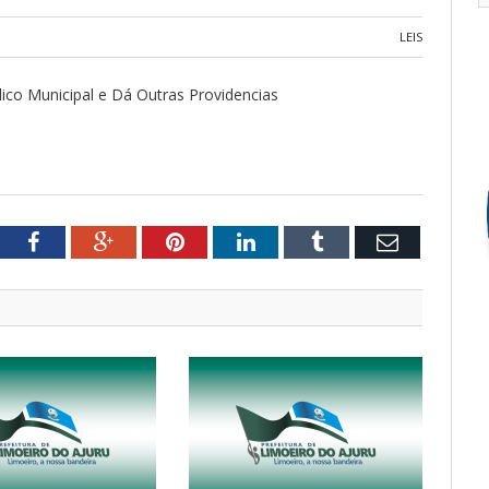
LEIS
co Municipal e Dá Outras Providencias
tter
Facebook
Google+
Pinterest
LinkedIn
Tumblr
Email