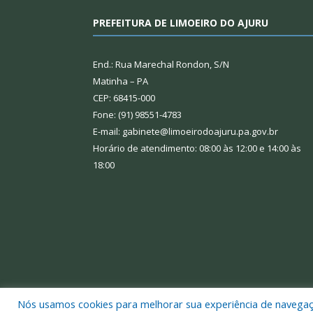
PREFEITURA DE LIMOEIRO DO AJURU
End.: Rua Marechal Rondon, S/N
Matinha – PA
CEP: 68415-000
Fone: (91) 98551-4783
E-mail: gabinete@limoeirodoajuru.pa.gov.br
Horário de atendimento: 08:00 às 12:00 e 14:00 às
18:00
Nós usamos cookies para melhorar sua experiência de navegação