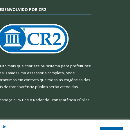
ESENVOLVIDO POR CR2
uito mais que
criar site
ou
sistema para prefeituras
!
ealizamos uma
assessoria
completa, onde
arantimos em contrato que todas as exigências das
eis de transparência pública
serão atendidas.
onheça o
PNTP
e o
Radar da Transparência Pública
a de