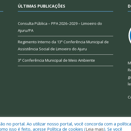
ÚLTIMAS PUBLICAÇÕES
D
Consulta Pública – PPA 2026–2029 – Limoeiro do
Ajuru/PA
Regimento Interno da 13ª Conferência Municipal de
Assistência Social de Limoeiro do Ajuru
3ª Conferência Municipal de Meio Ambiente
M
R
g
l
C
 no portal. Ao utilizar nosso portal, você concorda com a polític
 de Limoeiro do Ajuru.
Mapa do Si
 isso é feito, acesse Política de cookies (
Leia mais
). Se você