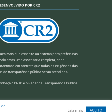
ESENVOLVIDO POR CR2
uito mais que
criar site
ou
sistema para prefeituras
!
ealizamos uma
assessoria
completa, onde
arantimos em contrato que todas as exigências das
eis de transparência pública
serão atendidas.
onheça o
PNTP
e o
Radar da Transparência Pública
a de
te
Acessar Área Administrativa
Acessar Webmail
ACEITO
Leia mais