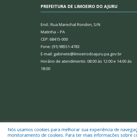
PREFEITURA DE LIMOEIRO DO AJURU
End.: Rua Marechal Rondon, S/N
Matinha – PA
CEP: 68415-000
Fone: (91) 98551-4783
E-mail: gabinete@limoeirodoajuru.pa.gov.br
Horário de atendimento: 08:00 às 12:00 e 14:00 às
18:00
Nós usamos cookies para melhorar sua experiência de navegação
Todos os direitos reservados a Prefeitura Municipal
monitoramento de cookies. Para ter mais informações sobre como