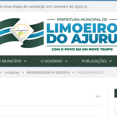
Amanhã começa nova etapa de vacinação em Limoeiro do Ajuru para idosos com 65 ou mais
 MUNICÍPIO
O GOVERNO
PUBLICAÇÕES
»
»
»
Licitações
INEXIGIBILIDADE Nº 005/2018
PARECER JURÍDICO
0