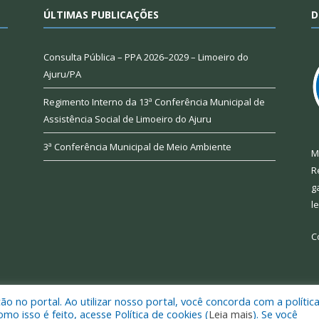
ÚLTIMAS PUBLICAÇÕES
D
Consulta Pública – PPA 2026–2029 – Limoeiro do
Ajuru/PA
Regimento Interno da 13ª Conferência Municipal de
Assistência Social de Limoeiro do Ajuru
3ª Conferência Municipal de Meio Ambiente
M
R
g
l
C
 no portal. Ao utilizar nosso portal, você concorda com a polític
 de Limoeiro do Ajuru.
Mapa do Si
 isso é feito, acesse Política de cookies (
Leia mais
). Se você