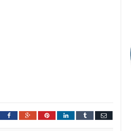
tter
Facebook
Google+
Pinterest
LinkedIn
Tumblr
Email