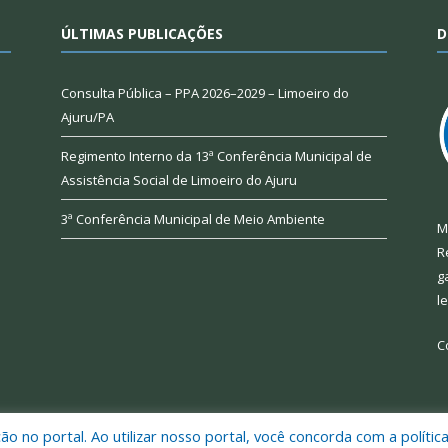
ÚLTIMAS PUBLICAÇÕES
D
Consulta Pública – PPA 2026–2029 – Limoeiro do
Ajuru/PA
Regimento Interno da 13ª Conferência Municipal de
Assistência Social de Limoeiro do Ajuru
3ª Conferência Municipal de Meio Ambiente
M
R
g
l
C
 no portal. Ao utilizar nosso portal, você concorda com a polític