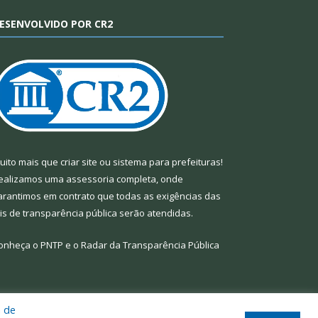
ESENVOLVIDO POR CR2
uito mais que
criar site
ou
sistema para prefeituras
!
ealizamos uma
assessoria
completa, onde
arantimos em contrato que todas as exigências das
eis de transparência pública
serão atendidas.
onheça o
PNTP
e o
Radar da Transparência Pública
a de