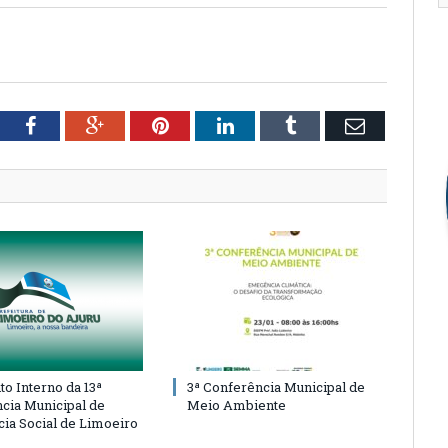
tter
Facebook
Google+
Pinterest
LinkedIn
Tumblr
Email
o Interno da 13ª
3ª Conferência Municipal de
cia Municipal de
Meio Ambiente
cia Social de Limoeiro