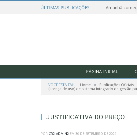
ÚLTIMAS PUBLICAÇÕES:
PÁGINA INICIAL
O
»
VOCÊ ESTÁ EM:
Home
Publicações Oficiais
(licença de uso) de sistema integrado de gestão pú
JUSTIFICATIVA DO PREÇO
POR
CR2-ADMIN2
EM
30 DE SETEMBRO DE 2021