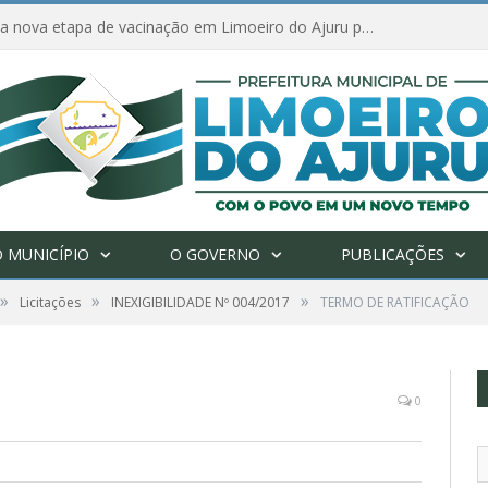
Amanhã começa nova etapa de vacinação em Limoeiro do Ajuru para idosos com 65 ou mais
 MUNICÍPIO
O GOVERNO
PUBLICAÇÕES
»
»
»
Licitações
INEXIGIBILIDADE Nº 004/2017
TERMO DE RATIFICAÇÃO
0