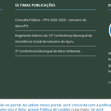
ÚLTIMAS PUBLICAÇÕES
D
Consulta Pública – PPA 2026–2029 – Limoeiro do
Ajuru/PA
Regimento Interno da 13ª Conferência Municipal de
Assistência Social de Limoeiro do Ajuru
3ª Conferência Municipal de Meio Ambiente
M
R
g
l
C
 no portal. Ao utilizar nosso portal, você concorda com a polític
 de Limoeiro do Ajuru.
Mapa do Si
 isso é feito, acesse Política de cookies (
Leia mais
). Se você