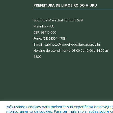
PREFEITURA DE LIMOEIRO DO AJURU
End.: Rua Marechal Rondon, S/N
Matinha – PA
CEP: 68415-000
Fone: (91) 98551-4783
E-mail: gabinete@limoeirodoajuru.pa.gov.br
Horário de atendimento: 08:00 às 12:00 e 14:00 às
18:00
Nós usamos cookies para melhorar sua experiência de navegação
Todos os direitos reservados a Prefeitura Municipal
monitoramento de cookies. Para ter mais informações sobre como