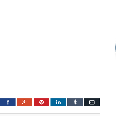
tter
Facebook
Google+
Pinterest
LinkedIn
Tumblr
Email