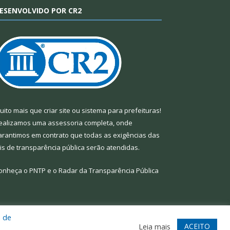
ESENVOLVIDO POR CR2
uito mais que
criar site
ou
sistema para prefeituras
!
ealizamos uma
assessoria
completa, onde
arantimos em contrato que todas as exigências das
eis de transparência pública
serão atendidas.
onheça o
PNTP
e o
Radar da Transparência Pública
a de
te
Acessar Área Administrativa
Acessar Webmail
ACEITO
Leia mais