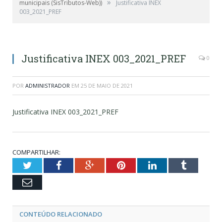
»
municipais (SisTributos-Web))
Justificativa INEX
003_2021_PREF
Justificativa INEX 003_2021_PREF
0
POR
ADMINISTRADOR
EM
25 DE MAIO DE 2021
Justificativa INEX 003_2021_PREF
COMPARTILHAR:
Twitter
Facebook
Google+
Pinterest
LinkedIn
Tumblr
Email
CONTEÚDO RELACIONADO