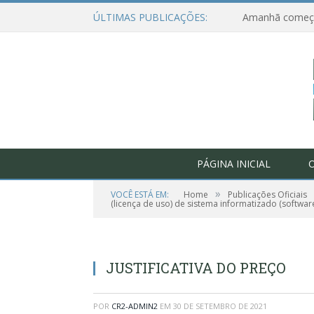
ÚLTIMAS PUBLICAÇÕES:
PÁGINA INICIAL
O
»
VOCÊ ESTÁ EM:
Home
Publicações Oficiais
(licença de uso) de sistema informatizado (softwar
JUSTIFICATIVA DO PREÇO
POR
CR2-ADMIN2
EM
30 DE SETEMBRO DE 2021