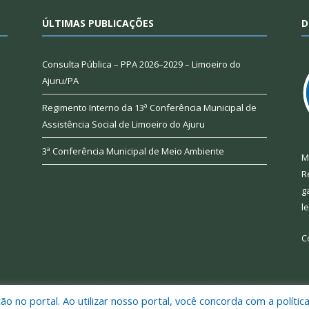
ÚLTIMAS PUBLICAÇÕES
D
Consulta Pública – PPA 2026–2029 – Limoeiro do
Ajuru/PA
Regimento Interno da 13ª Conferência Municipal de
Assistência Social de Limoeiro do Ajuru
3ª Conferência Municipal de Meio Ambiente
M
R
g
l
C
 no portal. Ao utilizar nosso portal, você concorda com a polític