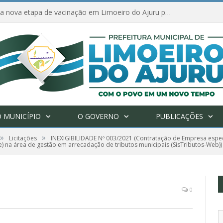
Amanhã começa nova etapa de vacinação em Limoeiro do Ajuru para idosos com 65 ou mais
 MUNICÍPIO
O GOVERNO
PUBLICAÇÕES
»
»
Licitações
INEXIGIBILIDADE Nº 003/2021 (Contratação de Empresa espec
e) na área de gestão em arrecadação de tributos municipais (SisTributos-Web))
0