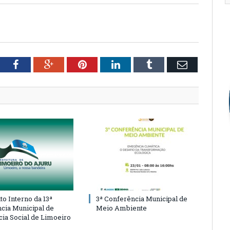
tter
Facebook
Google+
Pinterest
LinkedIn
Tumblr
Email
o Interno da 13ª
3ª Conferência Municipal de
cia Municipal de
Meio Ambiente
cia Social de Limoeiro