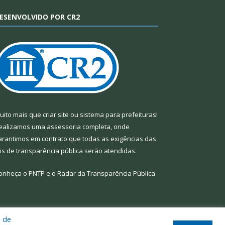
ESENVOLVIDO POR CR2
uito mais que
criar site
ou
sistema para prefeituras
!
ealizamos uma
assessoria
completa, onde
arantimos em contrato que todas as exigências das
eis de transparência pública
serão atendidas.
onheça o
PNTP
e o
Radar da Transparência Pública
a de