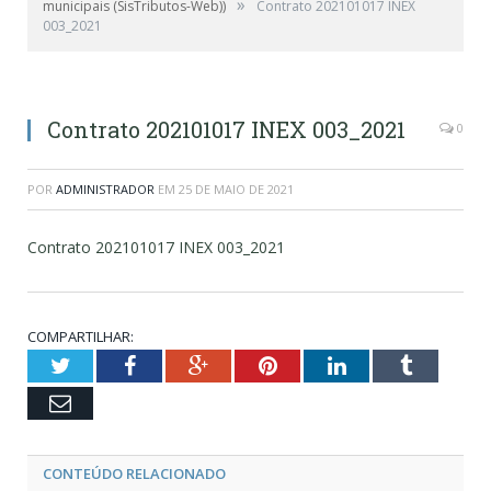
»
municipais (SisTributos-Web))
Contrato 202101017 INEX
003_2021
Contrato 202101017 INEX 003_2021
0
POR
ADMINISTRADOR
EM
25 DE MAIO DE 2021
Contrato 202101017 INEX 003_2021
COMPARTILHAR:
Twitter
Facebook
Google+
Pinterest
LinkedIn
Tumblr
Email
CONTEÚDO RELACIONADO