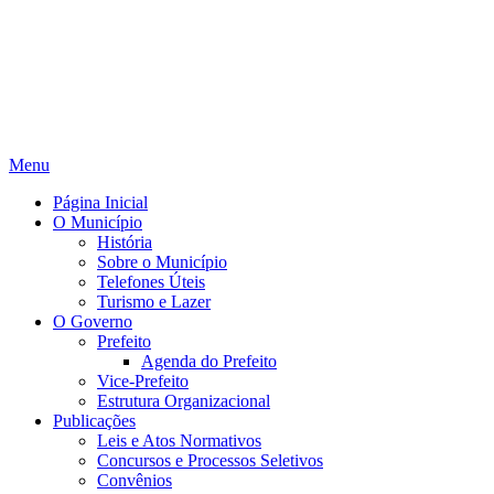
Menu
Página Inicial
O Município
História
Sobre o Município
Telefones Úteis
Turismo e Lazer
O Governo
Prefeito
Agenda do Prefeito
Vice-Prefeito
Estrutura Organizacional
Publicações
Leis e Atos Normativos
Concursos e Processos Seletivos
Convênios