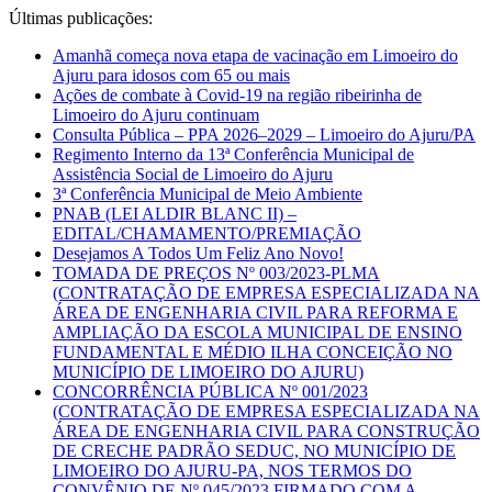
Últimas publicações:
Amanhã começa nova etapa de vacinação em Limoeiro do
Ajuru para idosos com 65 ou mais
Ações de combate à Covid-19 na região ribeirinha de
Limoeiro do Ajuru continuam
Consulta Pública – PPA 2026–2029 – Limoeiro do Ajuru/PA
Regimento Interno da 13ª Conferência Municipal de
Assistência Social de Limoeiro do Ajuru
3ª Conferência Municipal de Meio Ambiente
PNAB (LEI ALDIR BLANC II) –
EDITAL/CHAMAMENTO/PREMIAÇÃO
Desejamos A Todos Um Feliz Ano Novo!
TOMADA DE PREÇOS Nº 003/2023-PLMA
(CONTRATAÇÃO DE EMPRESA ESPECIALIZADA NA
ÁREA DE ENGENHARIA CIVIL PARA REFORMA E
AMPLIAÇÃO DA ESCOLA MUNICIPAL DE ENSINO
FUNDAMENTAL E MÉDIO ILHA CONCEIÇÃO NO
MUNICÍPIO DE LIMOEIRO DO AJURU)
CONCORRÊNCIA PÚBLICA Nº 001/2023
(CONTRATAÇÃO DE EMPRESA ESPECIALIZADA NA
ÁREA DE ENGENHARIA CIVIL PARA CONSTRUÇÃO
DE CRECHE PADRÃO SEDUC, NO MUNICÍPIO DE
LIMOEIRO DO AJURU-PA, NOS TERMOS DO
CONVÊNIO DE Nº 045/2023 FIRMADO COM A