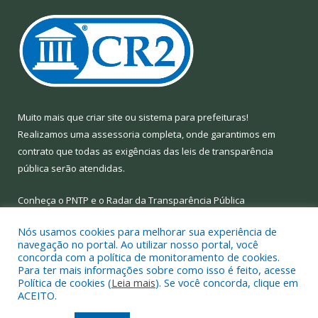
Muito mais que
criar site
ou
sistema para prefeituras
!
Realizamos uma
assessoria
completa, onde garantimos em
contrato que todas as exigências das
leis de transparência
pública
serão atendidas.
Conheça o
PNTP
e o
Radar da Transparência Pública
Nós usamos cookies para melhorar sua experiência de
navegação no portal. Ao utilizar nosso portal, você
concorda com a política de monitoramento de cookies.
Para ter mais informações sobre como isso é feito, acesse
Todos os direitos reservados a Prefeitura Municipal de Limoeiro
Política de cookies (
Leia mais
). Se você concorda, clique em
do Ajuru.
ACEITO.