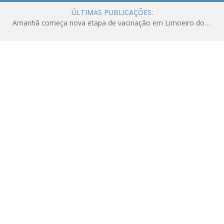
ÚLTIMAS PUBLICAÇÕES:
Amanhã começa nova etapa de vacinação em Limoeiro do Ajuru para idosos com 65 ou mais