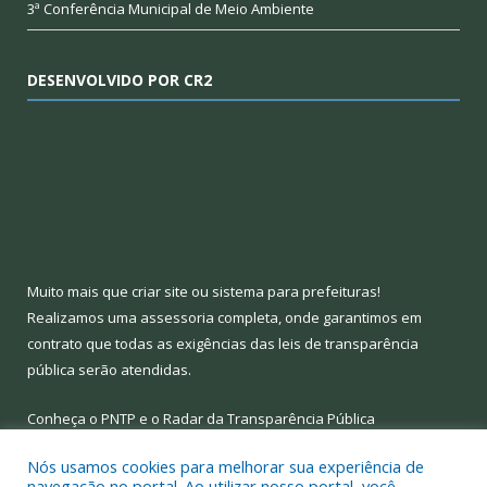
3ª Conferência Municipal de Meio Ambiente
DESENVOLVIDO POR CR2
Muito mais que
criar site
ou
sistema para prefeituras
!
Realizamos uma
assessoria
completa, onde garantimos em
contrato que todas as exigências das
leis de transparência
pública
serão atendidas.
Conheça o
PNTP
e o
Radar da Transparência Pública
Nós usamos cookies para melhorar sua experiência de
navegação no portal. Ao utilizar nosso portal, você