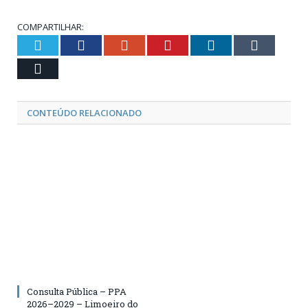
COMPARTILHAR:
Twitter
Facebook
Google+
Pinterest
LinkedIn
Tumblr
Email
CONTEÚDO RELACIONADO
Consulta Pública – PPA
2026–2029 – Limoeiro do