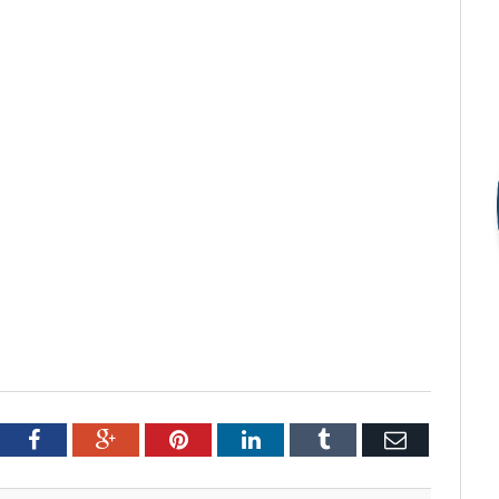
tter
Facebook
Google+
Pinterest
LinkedIn
Tumblr
Email