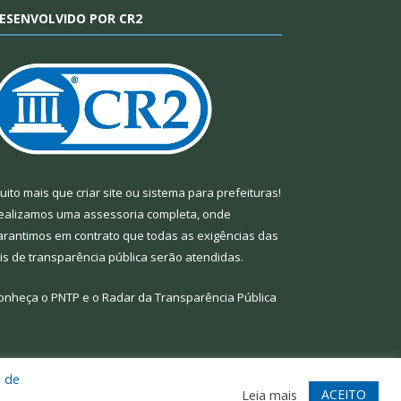
ESENVOLVIDO POR CR2
uito mais que
criar site
ou
sistema para prefeituras
!
ealizamos uma
assessoria
completa, onde
arantimos em contrato que todas as exigências das
eis de transparência pública
serão atendidas.
onheça o
PNTP
e o
Radar da Transparência Pública
a de
te
Acessar Área Administrativa
Acessar Webmail
ACEITO
Leia mais