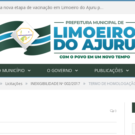
Amanhã começa nova etapa de vacinação em Limoeiro do Ajuru para idosos com 65 ou mais
 MUNICÍPIO
O GOVERNO
PUBLICAÇÕES
»
»
»
Licitações
INEXIGIBILIDADE Nº 002/2017
TERMO DE HOMOLOGAÇÃ
0