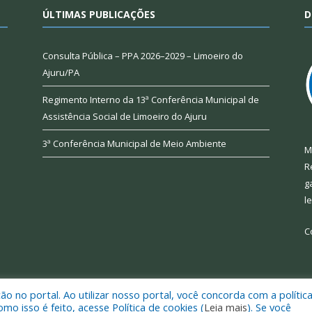
ÚLTIMAS PUBLICAÇÕES
D
Consulta Pública – PPA 2026–2029 – Limoeiro do
Ajuru/PA
Regimento Interno da 13ª Conferência Municipal de
Assistência Social de Limoeiro do Ajuru
3ª Conferência Municipal de Meio Ambiente
M
R
g
l
C
 no portal. Ao utilizar nosso portal, você concorda com a polític
 de Limoeiro do Ajuru.
Mapa do Si
 isso é feito, acesse Política de cookies (
Leia mais
). Se você