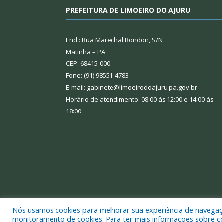
PREFEITURA DE LIMOEIRO DO AJURU
End.: Rua Marechal Rondon, S/N
Matinha – PA
CEP: 68415-000
Fone: (91) 98551-4783
E-mail: gabinete@limoeirodoajuru.pa.gov.br
Horário de atendimento: 08:00 às 12:00 e 14:00 às
18:00
Nós usamos cookies para melhorar sua experiência de navegação
Todos os direitos reservados a Prefeitura Municipal
monitoramento de cookies. Para ter mais informações sobre como