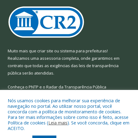
Muito mais que
criar site
ou
sistema para prefeituras
!
Realizamos uma
assessoria
completa, onde garantimos em
contrato que todas as exigências das
leis de transparência
pública
serão atendidas.
Conheça o
PNTP
e o
Radar da Transparência Pública
Nós usamos cookies para melhorar sua experiência de
navegação no portal. Ao utilizar nosso portal, você
concorda com a política de monitoramento de cookies.
Para ter mais informações sobre como isso é feito, acesse
Todos os direitos reservados a Prefeitura Municipal de Limoeiro
Política de cookies (
Leia mais
). Se você concorda, clique em
do Ajuru.
ACEITO.