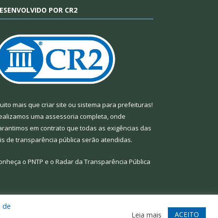
ESENVOLVIDO POR CR2
uito mais que
criar site
ou
sistema para prefeituras
!
ealizamos uma
assessoria
completa, onde
arantimos em contrato que todas as exigências das
eis de transparência pública
serão atendidas.
onheça o
PNTP
e o
Radar da Transparência Pública
a de
te
Acessar Área Administrativa
Acessar Webmail
ACEITO
Leia mais