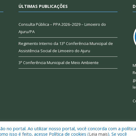
ÚLTIMAS PUBLICAÇÕES
D
Consulta Pública – PPA 2026–2029 – Limoeiro do
Ajuru/PA
Regimento Interno da 13ª Conferência Municipal de
Assistência Social de Limoeiro do Ajuru
3ª Conferência Municipal de Meio Ambiente
M
R
g
l
C
 no portal. Ao utilizar nosso portal, você concorda com a polític
 de Limoeiro do Ajuru.
Mapa do Si
 isso é feito, acesse Política de cookies (
Leia mais
). Se você