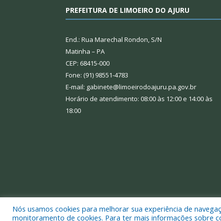
PREFEITURA DE LIMOEIRO DO AJURU
End.: Rua Marechal Rondon, S/N
Matinha – PA
CEP: 68415-000
Fone: (91) 98551-4783
E-mail: gabinete@limoeirodoajuru.pa.gov.br
Horário de atendimento: 08:00 às 12:00 e 14:00 às
18:00
Nós usamos cookies para melhorar sua experiência de navegação
Todos os direitos reservados a Prefeitura Municipal
monitoramento de cookies. Para ter mais informações sobre como