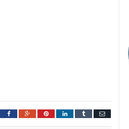
tter
Facebook
Google+
Pinterest
LinkedIn
Tumblr
Email