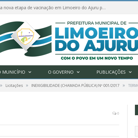
Amanhã começa nova etapa de vacinação em Limoeiro do Ajuru para idosos com 65 ou mais
 MUNICÍPIO
O GOVERNO
PUBLICAÇÕES
»
»
»
Licitações
INEXIGIBILIDADE (CHAMADA PÚBLICA) Nº 001/2017
TERM
0