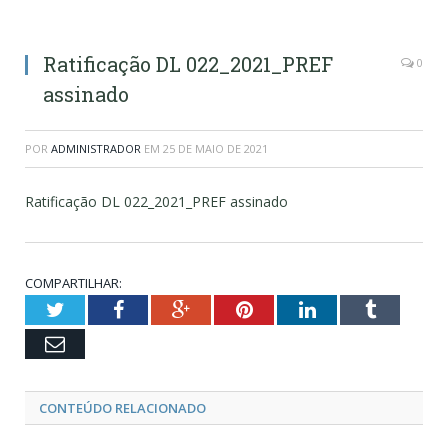
Ratificação DL 022_2021_PREF
0
assinado
POR
ADMINISTRADOR
EM
25 DE MAIO DE 2021
Ratificação DL 022_2021_PREF assinado
COMPARTILHAR:
Twitter
Facebook
Google+
Pinterest
LinkedIn
Tumblr
Email
CONTEÚDO RELACIONADO