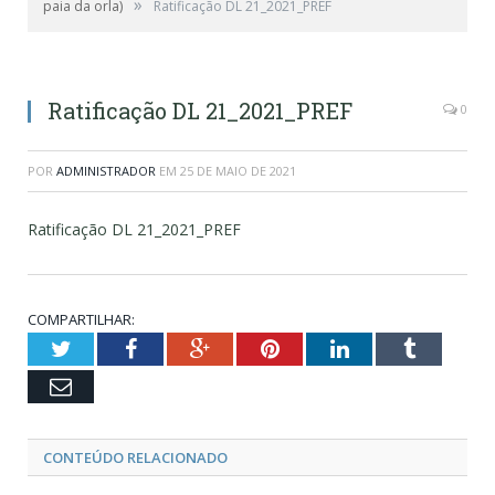
»
paia da orla)
Ratificação DL 21_2021_PREF
Ratificação DL 21_2021_PREF
0
POR
ADMINISTRADOR
EM
25 DE MAIO DE 2021
Ratificação DL 21_2021_PREF
COMPARTILHAR:
Twitter
Facebook
Google+
Pinterest
LinkedIn
Tumblr
Email
CONTEÚDO RELACIONADO