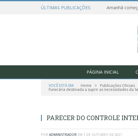
ÚLTIMAS PUBLICAÇÕES:
PÁGINA INICIAL
O
»
VOCÊ ESTÁ EM:
Home
Publicações Oficiais
Funerária destinada a suprir as necessidades da Se
PARECER DO CONTROLE INTER
POR
ADMINISTRADOR
EM
1 DE OUTUBRO DE 2021