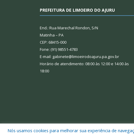
PREFEITURA DE LIMOEIRO DO AJURU
End.: Rua Marechal Rondon, S/N
Matinha – PA
CEP: 68415-000
Fone: (91) 98551-4783
E-mail: gabinete@limoeirodoajuru.pa.gov.br
Horário de atendimento: 08:00 às 12:00 e 14:00 às
18:00
Nós usamos cookies para melhorar sua experiência de navegação