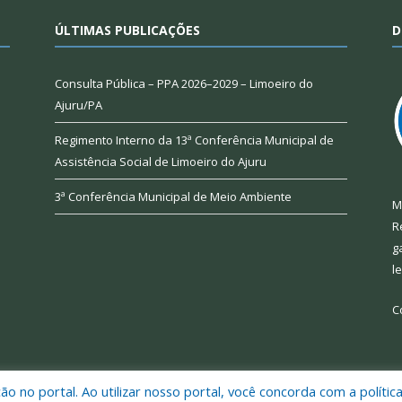
ÚLTIMAS PUBLICAÇÕES
D
Consulta Pública – PPA 2026–2029 – Limoeiro do
Ajuru/PA
Regimento Interno da 13ª Conferência Municipal de
Assistência Social de Limoeiro do Ajuru
3ª Conferência Municipal de Meio Ambiente
M
R
g
l
C
 no portal. Ao utilizar nosso portal, você concorda com a polític