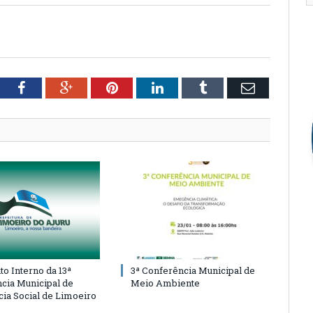
tter
Facebook
Google+
Pinterest
LinkedIn
Tumblr
Email
o Interno da 13ª
3ª Conferência Municipal de
cia Municipal de
Meio Ambiente
cia Social de Limoeiro