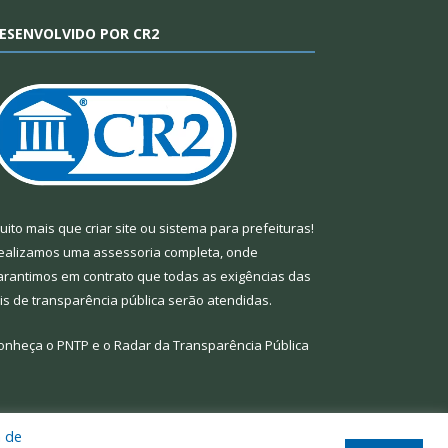
ESENVOLVIDO POR CR2
uito mais que
criar site
ou
sistema para prefeituras
!
ealizamos uma
assessoria
completa, onde
arantimos em contrato que todas as exigências das
eis de transparência pública
serão atendidas.
onheça o
PNTP
e o
Radar da Transparência Pública
a de